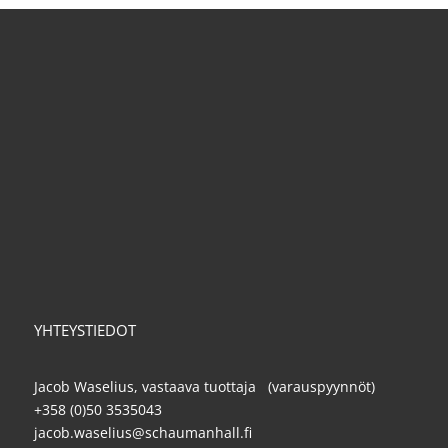
YHTEYSTIEDOT
Jacob Waselius, vastaava tuottaja (varauspyynnöt)
+358 (0)50 3535043
jacob.waselius@schaumanhall.fi