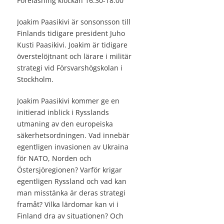
Föreläsning klockan 16.30-18.00
Joakim Paasikivi är sonsonsson till
Finlands tidigare president Juho
Kusti Paasikivi. Joakim är tidigare
överstelöjtnant och lärare i militär
strategi vid Försvarshögskolan i
Stockholm.
Joakim Paasikivi kommer ge en
initierad inblick i Rysslands
utmaning av den europeiska
säkerhetsordningen. Vad innebär
egentligen invasionen av Ukraina
för NATO, Norden och
Östersjöregionen? Varför krigar
egentligen Ryssland och vad kan
man misstänka är deras strategi
framåt? Vilka lärdomar kan vi i
Finland dra av situationen? Och