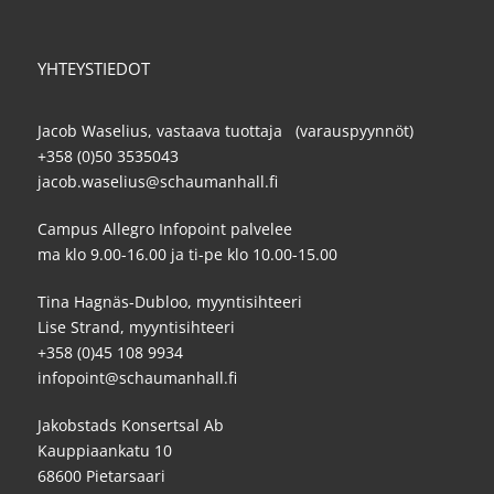
YHTEYSTIEDOT
Jacob Waselius, vastaava tuottaja (varauspyynnöt)
+358 (0)50 3535043
jacob.waselius@schaumanhall.fi
Campus Allegro Infopoint palvelee
ma klo 9.00-16.00 ja ti-pe klo 10.00-15.00
Tina Hagnäs-Dubloo, myyntisihteeri
Lise Strand, myyntisihteeri
+358 (0)45 108 9934
infopoint@schaumanhall.fi
Jakobstads Konsertsal Ab
Kauppiaankatu 10
68600 Pietarsaari