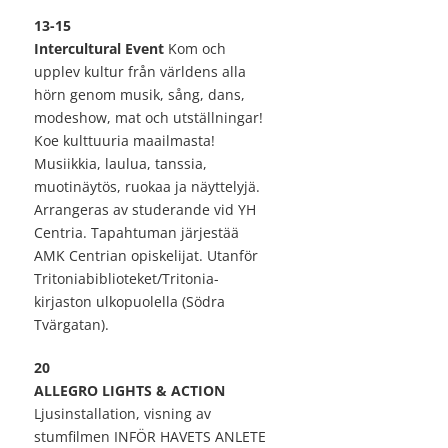
13-15
Intercultural Event
Kom och
upplev kultur från världens alla
hörn genom musik, sång, dans,
modeshow, mat och utställningar!
Koe kulttuuria maailmasta!
Musiikkia, laulua, tanssia,
muotinäytös, ruokaa ja näyttelyjä.
Arrangeras av studerande vid YH
Centria. Tapahtuman järjestää
AMK Centrian opiskelijat. Utanför
Tritoniabiblioteket/Tritonia-
kirjaston ulkopuolella (Södra
Tvärgatan).
20
ALLEGRO LIGHTS & ACTION
Ljusinstallation, visning av
stumfilmen INFÖR HAVETS ANLETE