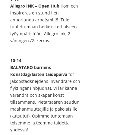
Allegro INK – Open Hub
Kom och
inspireras en stund i en
annorlunda arbetsmiljö. Tule
tuulettumaan hetkeksi erilaiseen
työympäristöön. Allegro Ink, 2
våningen /2. kerros.
10-14
BALATAKO barnens
konstdag/lasten taidepäivä
för
Jakobstadsnejdens invandrare och
flyktingar (inbjudna). Vi lär känna
varandra och skapar konst
tillsammans. Pietarsaaren seudun
maahanmuuttajille ja pakolaisille
(kutsutut). Opimme tuntemaan
toisemme ja teemme taidetta
yhdessä!