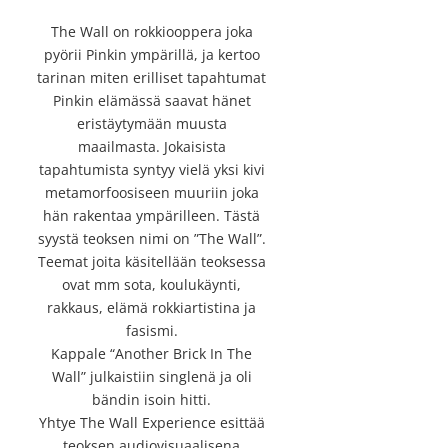
The Wall on rokkiooppera joka
pyörii Pinkin ympärillä, ja kertoo
tarinan miten erilliset tapahtumat
Pinkin elämässä saavat hänet
eristäytymään muusta
maailmasta. Jokaisista
tapahtumista syntyy vielä yksi kivi
metamorfoosiseen muuriin joka
hän rakentaa ympärilleen. Tästä
syystä teoksen nimi on ”The Wall”.
Teemat joita käsitellään teoksessa
ovat mm sota, koulukäynti,
rakkaus, elämä rokkiartistina ja
fasismi.
Kappale “Another Brick In The
Wall” julkaistiin singlenä ja oli
bändin isoin hitti.
Yhtye The Wall Experience esittää
teoksen audiovisuaalisena