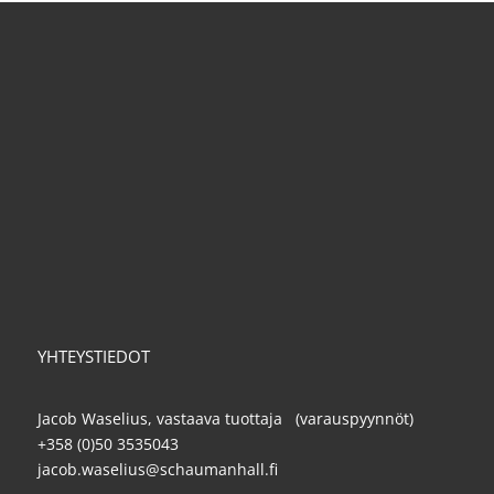
YHTEYSTIEDOT
Jacob Waselius, vastaava tuottaja (varauspyynnöt)
+358 (0)50 3535043
jacob.waselius@schaumanhall.fi