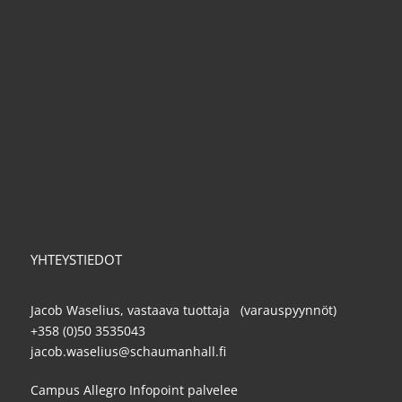
YHTEYSTIEDOT
Jacob Waselius, vastaava tuottaja (varauspyynnöt)
+358 (0)50 3535043
jacob.waselius@schaumanhall.fi
Campus Allegro Infopoint palvelee