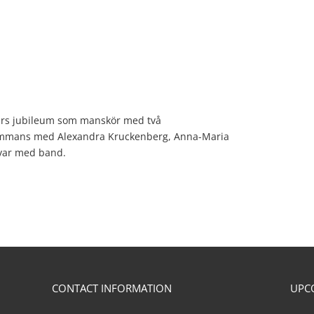
-års jubileum som manskör med två
lsammans med Alexandra Kruckenberg, Anna-Maria
rvar med band.
CONTACT INFORMATION
UPC