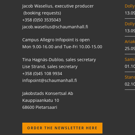
Jacob Waselius, executive producer
Dolly
(booking requests)
13.0
+358 (0)50 3535043
Dolly
jacob.waselius@schaumanhall.fi
13.0
Campus Allegro Infopoint is open
Ariak
Mon 9.00-16.00 and Tue-Fri 10.00-15.00
25.0
Sami
Tina Hagnäs-Dubloo, sales secretary
01.1
Lise Strand, sales secretary
+358 (0)45 108 9934
Stan
infopoint@schaumanhall.fi
02.1
Jakobstads Konsertsal Ab
Kauppiaankatu 10
68600 Pietarsaari
ORDER THE NEWSLETTER HERE