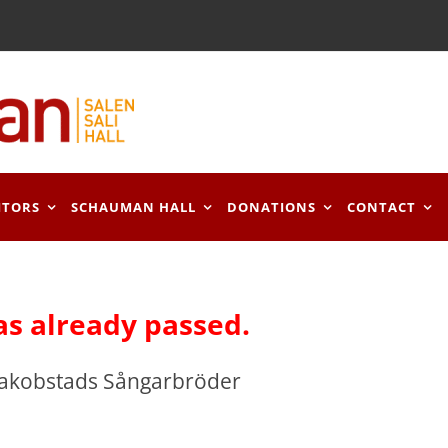
ITORS
SCHAUMAN HALL
DONATIONS
CONTACT
as already passed.
Jakobstads Sångarbröder