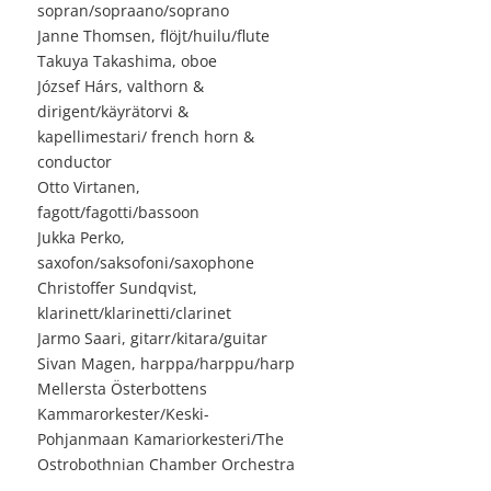
sopran/sopraano/soprano
Janne Thomsen, flöjt/huilu/flute
Takuya Takashima, oboe
József Hárs, valthorn &
dirigent/käyrätorvi &
kapellimestari/ french horn &
conductor
Otto Virtanen
,
fagott/fagotti/bassoon
Jukka Perko,
saxofon/saksofoni/saxophone
Christoffer Sundqvist,
klarinett/klarinetti/clarinet
Jarmo Saari, gitarr/kitara/guitar
Sivan Magen, harppa/harppu/harp
Mellersta Österbottens
Kammarorkester/Keski-
Pohjanmaan Kamariorkesteri/The
Ostrobothnian Chamber Orchestra