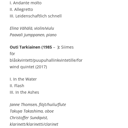
I. Andante molto
II. Allegretto
III. Leidenschaftlich schnell
Elina Vähälä, violin/viulu
Paavali Jumppanen, piano
Outi Tarkiainen (1985
–
):
Siimes
för
blåskvintett/puupuhallinkvintetille/for
wind quintet (2017)
I. In the Water
II. Flash
III. In the Ashes
Janne Thomsen, flöjt/huilu/flute
Takuya Takashima, oboe
Christoffer Sundqvist,
klarinett/klarinetti/clarinet