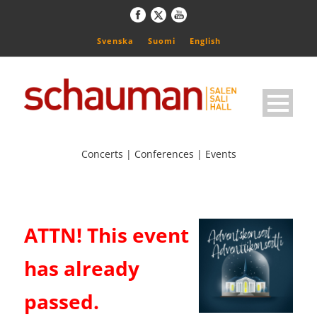
Svenska
Suomi
English
Concerts | Conferences | Events
ATTN! This event
has already
passed.