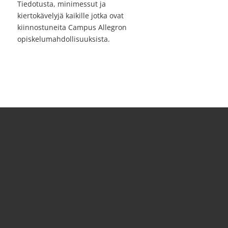
Tiedotusta, minimessut ja
kiertokävelyjä kaikille jotka ovat
kiinnostuneita Campus Allegron
opiskelumahdollisuuksista.