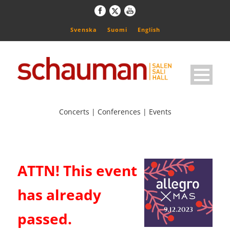
Svenska
Suomi
English
Concerts | Conferences | Events
ATTN! This event
has already
passed.