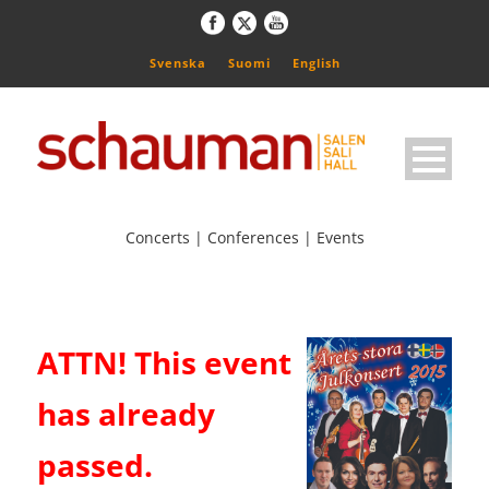
Svenska
Suomi
English
Concerts | Conferences | Events
ATTN! This event
has already
passed.