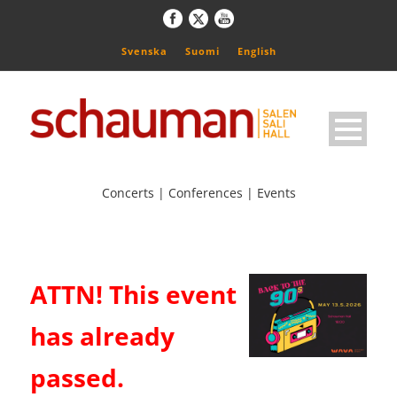
Svenska
Suomi
English
Concerts | Conferences | Events
ATTN! This event
has already
passed.