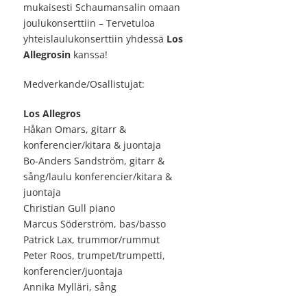
mukaisesti Schaumansalin omaan
joulukonserttiin – Tervetuloa
yhteislaulukonserttiin yhdessä
Los
Allegrosin
kanssa!
Medverkande/Osallistujat:
Los Allegros
Håkan Omars, gitarr &
konferencier/kitara & juontaja
Bo-Anders Sandström, gitarr &
sång/laulu konferencier/kitara &
juontaja
Christian Gull piano
Marcus Söderström, bas/basso
Patrick Lax, trummor/rummut
Peter Roos, trumpet/trumpetti,
konferencier/juontaja
Annika Mylläri, sång