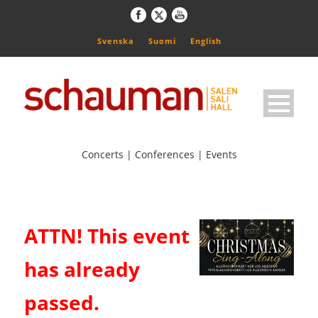
Svenska
Suomi
English
Concerts | Conferences | Events
ATTN! This event
has already
passed.