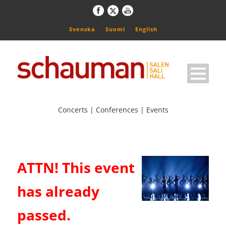
Svenska
Suomi
English
Concerts | Conferences | Events
ATTN! This event
has already
passed.