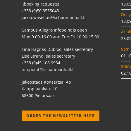
(booking requests)
13.0
+358 (0)50 3535043
Dolly
jacob.waselius@schaumanhall.fi
13.0
Campus Allegro Infopoint is open
Ariak
Mon 9.00-16.00 and Tue-Fri 10.00-15.00
25.0
Sami
Tina Hagnäs-Dubloo, sales secretary
01.1
Lise Strand, sales secretary
+358 (0)45 108 9934
Stan
infopoint@schaumanhall.fi
02.1
Jakobstads Konsertsal Ab
Kauppiaankatu 10
68600 Pietarsaari
ORDER THE NEWSLETTER HERE