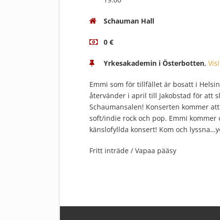
Schauman Hall
0 €
Yrkesakademin i Österbotten
,
Vis
Emmi som för tillfället är bosatt i Hels
återvänder i april till Jakobstad för att
Schaumansalen! Konserten kommer att in
soft/indie rock och pop. Emmi kommer 
känslofyllda konsert! Kom och lyssna…you
Fritt inträde / Vapaa pääsy