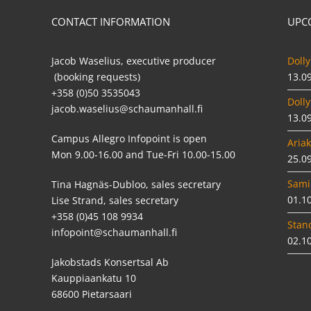
CONTACT INFORMATION
UPC
Jacob Waselius, executive producer
Dolly
(booking requests)
13.0
+358 (0)50 3535043
Dolly
jacob.waselius@schaumanhall.fi
13.0
Campus Allegro Infopoint is open
Ariak
Mon 9.00-16.00 and Tue-Fri 10.00-15.00
25.0
Sami
Tina Hagnäs-Dubloo, sales secretary
01.1
Lise Strand, sales secretary
+358 (0)45 108 9934
Stan
infopoint@schaumanhall.fi
02.1
Jakobstads Konsertsal Ab
Kauppiaankatu 10
68600 Pietarsaari