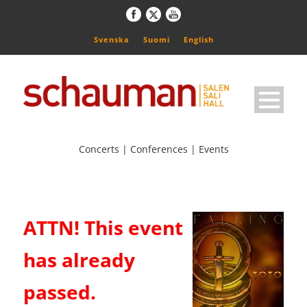
Svenska
Suomi
English
Concerts | Conferences | Events
ATTN! This event
has already
passed.