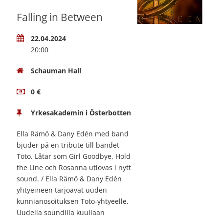
Falling in Between
22.04.2024
20:00
Schauman Hall
0 €
Yrkesakademin i Österbotten
Ella Rämö & Dany Edén med band
bjuder på en tribute till bandet
Toto. Låtar som Girl Goodbye, Hold
the Line och Rosanna utlovas i nytt
sound. / Ella Rämö & Dany Edén
yhtyeineen tarjoavat uuden
kunnianosoituksen Toto-yhtyeelle.
Uudella soundilla kuullaan