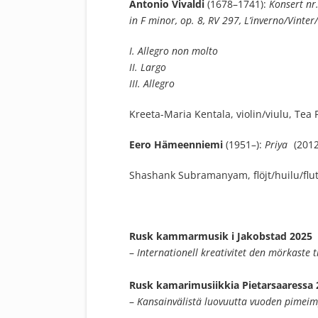
Antonio Vivaldi
(1678–1741):
Konsert nr.
in F minor, op. 8, RV 297, L’inverno/Vinter
I. Allegro non molto
II. Largo
III. Allegro
Kreeta-Maria Kentala, violin/viulu, Tea
Eero Hämeenniemi
(1951–):
Priya
(2012
Shashank Subramanyam, flöjt/huilu/flu
Rusk kammarmusik i Jakobstad 2025
–
Internationell kreativitet den mörkaste 
Rusk kamarimusiikkia Pietarsaaressa 
–
Kansainvälistä luovuutta vuoden pimei