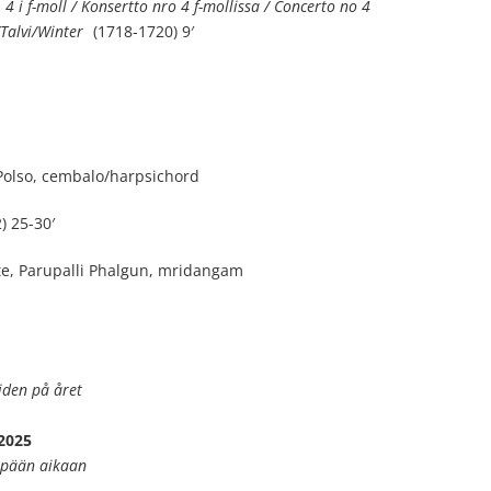
 4 i f-moll / Konsertto nro 4 f-mollissa / Concerto no 4
/Talvi/Winter
(1718-1720) 9′
 Polso, cembalo/harpsichord
) 25-30′
te, Parupalli Phalgun, mridangam
tiden på året
2025
mpään aikaan