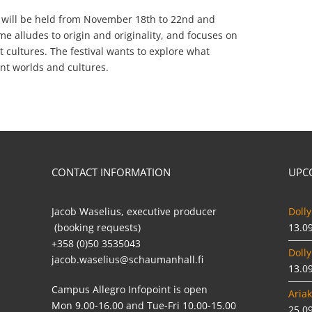
will be held from November 18th to 22nd and
me alludes to origin and originality, and focuses on
 cultures. The festival wants to explore what
nt worlds and cultures.
CONTACT INFORMATION
UPC
Jacob Waselius, executive producer
Dolly
(booking requests)
13.0
+358 (0)50 3535043
Dolly
jacob.waselius@schaumanhall.fi
13.0
Campus Allegro Infopoint is open
Ariak
Mon 9.00-16.00 and Tue-Fri 10.00-15.00
25.0