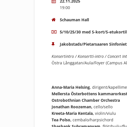
22.11.2025
19:00
Schauman Hall
5/10/25/30 med S-kort/S-etukortil
Jakobstads/Pietarsaaren Sinfoniet
Konsertintro / Konsertti-intro / Concert In
Östra Långgatan/Aula/Foyer (Campus Al
Anna-Maria Helsing
, dirigent/kapellim
Mellersta Österbottens kammarorkest
Ostrobothnian Chamber Orchestra
Jonathan Roozeman,
cello/sello
Kreeta-Maria Kentala,
violin/viulu
Tea Polso,
cembalo/harpsichord
Shashank Subramanyam,
flöjt/huilu/fl