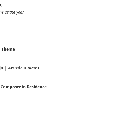
5
me of the year
l Theme
a │ Artistic Director
│ Composer in Residence