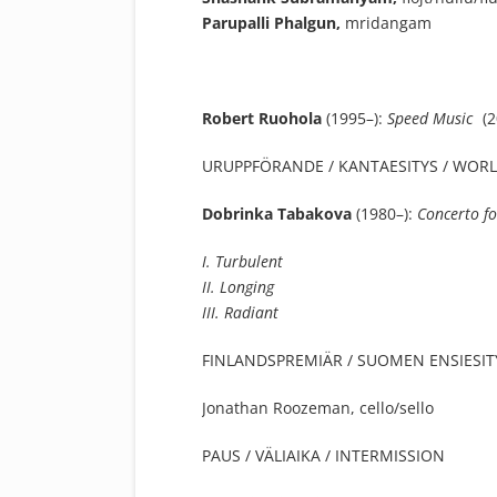
Parupalli Phalgun,
mridangam
Robert Ruohola
(1995–):
Speed Music
(2
URUPPFÖRANDE / KANTAESITYS / WOR
Dobrinka Tabakova
(1980–):
Concerto fo
I. Turbulent
II. Longing
III. Radiant
FINLANDSPREMIÄR / SUOMEN ENSIESITY
Jonathan Roozeman, cello/sello
PAUS / VÄLIAIKA / INTERMISSION