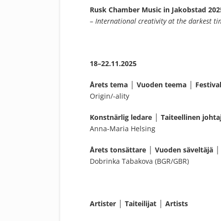
Rusk Chamber Music in Jakobstad 202
–
International creativity at the darkest ti
18–22.11.2025
Årets tema │ Vuoden teema │ Festiva
Origin/-ality
Konstnärlig ledare │ Taiteellinen johtaj
Anna-Maria Helsing
Årets tonsättare │ Vuoden säveltäjä 
Dobrinka Tabakova (BGR/GBR)
Artister │ Taiteilijat │ Artists