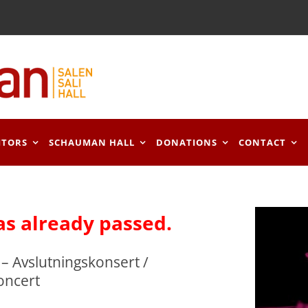
ITORS
SCHAUMAN HALL
DONATIONS
CONTACT
as already passed.
– Avslutningskonsert /
oncert