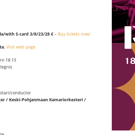
la/with S-card 3/8/23/28 €
–
Buy tickets now!
ta
,
Visit web page
tro 18.15
legro)
estari/conductor
er / Keski-Pohjanmaan Kamariorkesteri /
ute