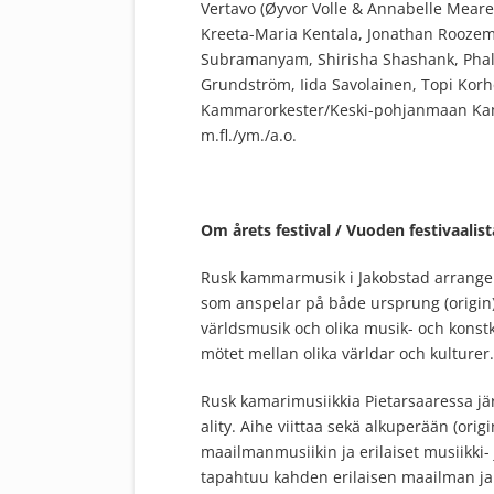
Vertavo (Øyvor Volle & Annabelle Meare,
Kreeta-Maria Kentala, Jonathan Roozem
Subramanyam, Shirisha Shashank, Phalgun
Grundström, Iida Savolainen, Topi Korh
Kammarorkester/Keski-pohjanmaan Kam
m.fl./ym./a.o.
Om årets festival / Vuoden festivaalist
Rusk kammarmusik i Jakobstad arrangera
som anspelar på både ursprung (origin) oc
världsmusik och olika musik- och konstku
mötet mellan olika världar och kulturer.
Rusk kamarimusiikkia Pietarsaaressa jä
ality. Aihe viittaa sekä alkuperään (orig
maailmanmusiikin ja erilaiset musiikki- j
tapahtuu kahden erilaisen maailman ja 