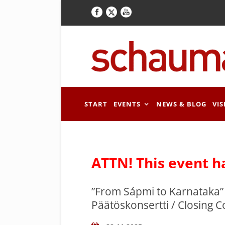
START
EVENTS
NEWS & BLOG
VIS
ATTN! This event h
”From Sápmi to Karnataka” 
Päätöskonsertti / Closing C