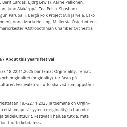
 Berit Cardas, Bjørg Lewis), Aarne Pelkonen,
an, Juho Alakärppä, Tea Polso, Shashank
 Parupalli, Bergå Folk Project (Aili Järvelä, Esko
onen), Anna-Maria Helsing, Mellersta Österbottens
ariorkesteri/Ostrobothnian Chamber Orchestra
a / About this year’s festival
s 18-22.11.2025 bär temat Orgin/-ality. Temat,
h originalitet (originality), tar fasta på
lturer. Festivalen vill utforska vad som uppstår i
rjestetään 18.–22.11.2025 ja teemana on Orgin/-
in) että omaperäisyyteen (originality) ja huomioi
a taidekulttuurit. Festivaali haluaa tutkia, mitä
kulttuurin kohdatessa.