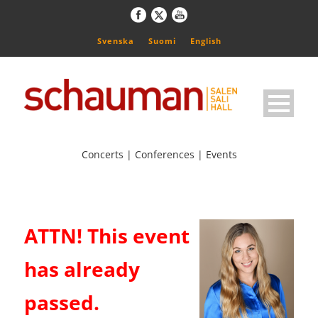
Svenska
Suomi
English
Concerts | Conferences | Events
ATTN! This event
has already
passed.