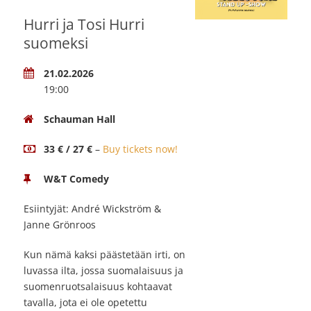
Hurri ja Tosi Hurri
suomeksi
21.02.2026
19:00
Schauman Hall
33 € / 27 €
–
Buy tickets now!
W&T Comedy
Esiintyjät: André Wickström &
Janne Grönroos
Kun nämä kaksi päästetään irti, on
luvassa ilta, jossa suomalaisuus ja
suomenruotsalaisuus kohtaavat
tavalla, jota ei ole opetettu