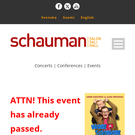
Svenska
Suomi
English
Concerts | Conferences | Events
ATTN! This event
has already
passed.