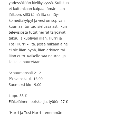
yhdessäkään kielikylvyssä. Suihkua
et kuitenkaan kaipaa tämän illan
jälkeen, sillä tämä ilta on täysi
komediakylpy! Ja vesi on sopivan
kuumaa, tuntuu sielussa asti, kun
televisiosta tutut herrat tarjoavat
takuulla kuplivan illan. Hurri ja
Tosi Hurri – ilta, jossa mikään aihe
ei ole liian pyhä, liian arkinen tai
liian outo. Kaikelle saa nauraa. Ja
kaikelle nauretaan.
Schaumansali 21.2
På svenska kl. 16.00
Suomeksi klo 19.00
Lippu 33 €
Eläkeläinen, opiskelija, työtön 27 €
“Hurri ja Tosi Hurri – enemmän