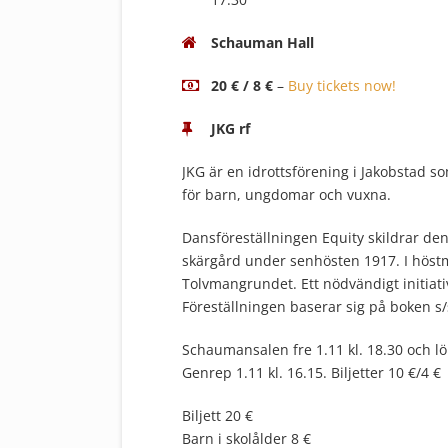
Schauman Hall
20 € / 8 €
–
Buy tickets now!
JKG rf
JKG är en idrottsförening i Jakobstad 
för barn, ungdomar och vuxna.
Dansföreställningen Equity skildrar de
skärgård under senhösten 1917. I höstm
Tolvmangrundet. Ett nödvändigt initia
Föreställningen baserar sig på boken 
Schaumansalen fre 1.11 kl. 18.30 och lö 
Genrep 1.11 kl. 16.15. Biljetter 10 €/4 €
Biljett 20 €
Barn i skolålder 8 €