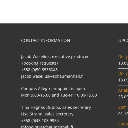
CONTACT INFORMATION
UPC
Jacob Waselius, executive producer
Dolly
(booking requests)
13.0
+358 (0)50 3535043
Dolly
jacob.waselius@schaumanhall.fi
13.0
Campus Allegro Infopoint is open
Ariak
Mon 9.00-16.00 and Tue-Fri 10.00-15.00
25.0
Sami
Tina Hagnäs-Dubloo, sales secretary
01.1
Lise Strand, sales secretary
+358 (0)45 108 9934
Stan
infopoint@schaumanhall.fi