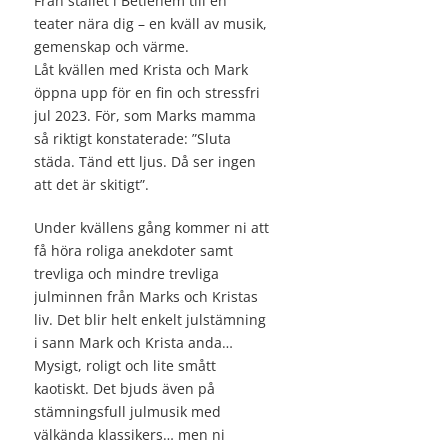
Från stallet i Betlehem till en
teater nära dig – en kväll av musik,
gemenskap och värme.
Låt kvällen med Krista och Mark
öppna upp för en fin och stressfri
jul 2023. För, som Marks mamma
så riktigt konstaterade: ”Sluta
städa. Tänd ett ljus. Då ser ingen
att det är skitigt”.
Under kvällens gång kommer ni att
få höra roliga anekdoter samt
trevliga och mindre trevliga
julminnen från Marks och Kristas
liv. Det blir helt enkelt julstämning
i sann Mark och Krista anda…
Mysigt, roligt och lite smått
kaotiskt. Det bjuds även på
stämningsfull julmusik med
välkända klassikers… men ni