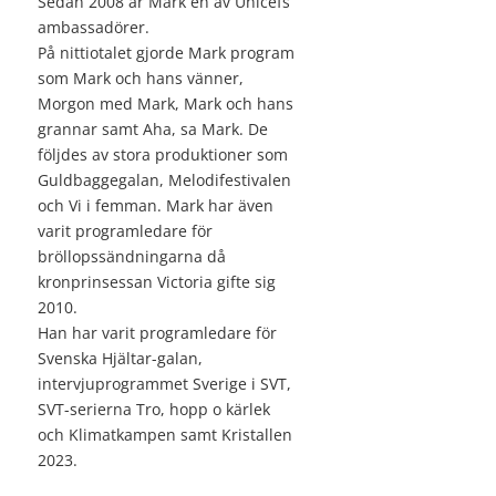
Sedan 2008 är Mark en av Unicefs
ambassadörer.
På nittiotalet gjorde Mark program
som Mark och hans vänner,
Morgon med Mark, Mark och hans
grannar samt Aha, sa Mark. De
följdes av stora produktioner som
Guldbaggegalan, Melodifestivalen
och Vi i femman. Mark har även
varit programledare för
bröllopssändningarna då
kronprinsessan Victoria gifte sig
2010.
Han har varit programledare för
Svenska Hjältar-galan,
intervjuprogrammet Sverige i SVT,
SVT-serierna Tro, hopp o kärlek
och Klimatkampen samt Kristallen
2023.