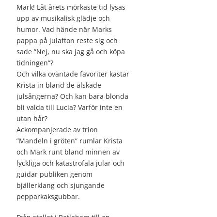
Mark! Låt årets mörkaste tid lysas
upp av musikalisk glädje och
humor. Vad hände när Marks
pappa på julafton reste sig och
sade ”Nej, nu ska jag gå och köpa
tidningen”?
Och vilka oväntade favoriter kastar
Krista in bland de älskade
julsångerna? Och kan bara blonda
bli valda till Lucia? Varför inte en
utan hår?
Ackompanjerade av trion
”Mandeln i gröten” rumlar Krista
och Mark runt bland minnen av
lyckliga och katastrofala jular och
guidar publiken genom
bjällerklang och sjungande
pepparkaksgubbar.