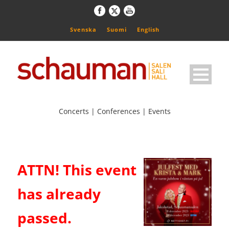
Svenska
Suomi
English
Concerts | Conferences | Events
ATTN! This event
has already
passed.