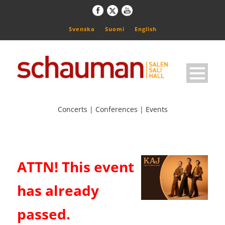
Svenska
Suomi
English
Concerts | Conferences | Events
ATTN! This event
has already
passed.