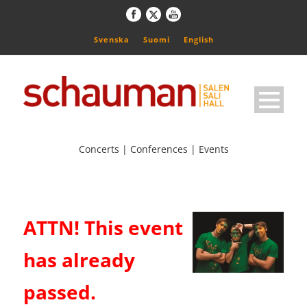
Svenska
Suomi
English
Concerts | Conferences | Events
ATTN! This event
has already
passed.