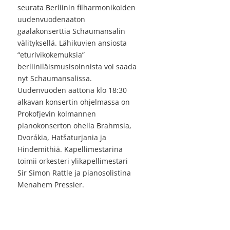
seurata Berliinin filharmonikoiden
uudenvuodenaaton
gaalakonserttia Schaumansalin
välityksellä. Lähikuvien ansiosta
“eturivikokemuksia”
berliiniläismusisoinnista voi saada
nyt Schaumansalissa.
Uudenvuoden aattona klo 18:30
alkavan konsertin ohjelmassa on
Prokofjevin kolmannen
pianokonserton ohella Brahmsia,
Dvorákia, Hatšaturjania ja
Hindemithiä. Kapellimestarina
toimii orkesteri ylikapellimestari
Sir Simon Rattle ja pianosolistina
Menahem Pressler.