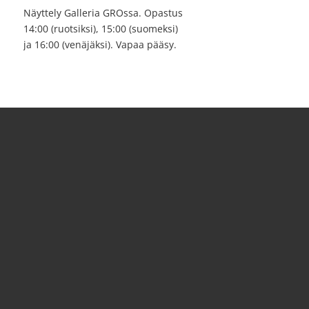
Näyttely Galleria GROssa. Opastus
14:00 (ruotsiksi), 15:00 (suomeksi)
ja 16:00 (venäjäksi). Vapaa pääsy.