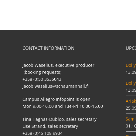
CONTACT INFORMATION
UPC
Jacob Waselius, executive producer
Dolly
(booking requests)
13.0
+358 (0)50 3535043
Dolly
jacob.waselius@schaumanhall.fi
13.0
Campus Allegro Infopoint is open
Ariak
Mon 9.00-16.00 and Tue-Fri 10.00-15.00
25.0
Sami
Tina Hagnäs-Dubloo, sales secretary
01.1
Lise Strand, sales secretary
+358 (0)45 108 9934