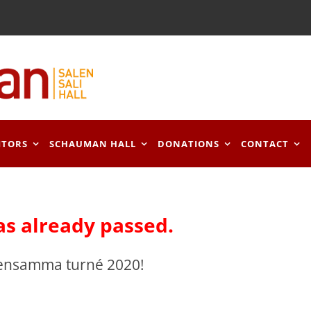
ITORS
SCHAUMAN HALL
DONATIONS
CONTACT
as already passed.
ensamma turné 2020!