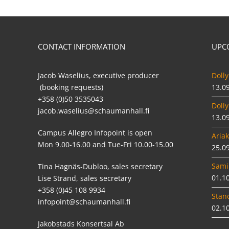
CONTACT INFORMATION
UPC
Jacob Waselius, executive producer
Dolly
(booking requests)
13.0
+358 (0)50 3535043
Dolly
jacob.waselius@schaumanhall.fi
13.0
Campus Allegro Infopoint is open
Ariak
Mon 9.00-16.00 and Tue-Fri 10.00-15.00
25.0
Sami
Tina Hagnäs-Dubloo, sales secretary
01.1
Lise Strand, sales secretary
+358 (0)45 108 9934
Stan
infopoint@schaumanhall.fi
02.1
Jakobstads Konsertsal Ab