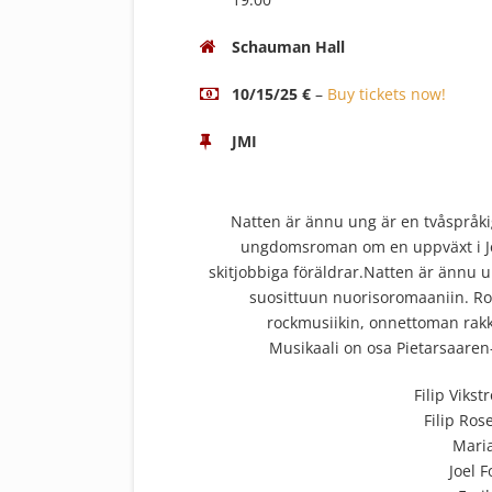
Schauman Hall
10/15/25 €
–
Buy tickets now!
JMI
Natten är ännu ung är en tvåspråki
ungdomsroman om en uppväxt i Jep
skitjobbiga föräldrar.Natten är ännu 
suosittuun nuorisoromaaniin. Ro
rockmusiikin, onnettoman rakk
Musikaali on osa Pietarsaaren
Filip Viks
Filip Ro
Maria
Joel 