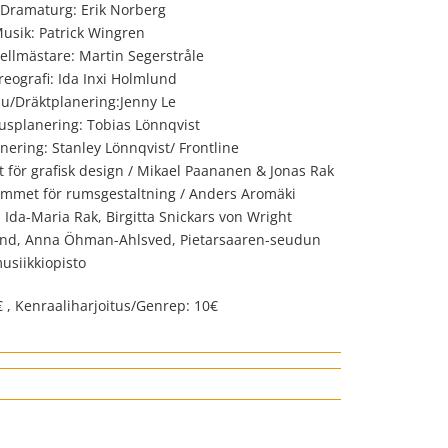
Dramaturg: Erik Norberg
usik: Patrick Wingren
ellmästare: Martin Segerstråle
reografi: Ida Inxi Holmlund
u/Dräktplanering:Jenny Le
usplanering: Tobias Lönnqvist
nering: Stanley Lönnqvist/ Frontline
t för grafisk design / Mikael Paananen & Jonas Rak
ammet för rumsgestaltning / Anders Aromäki
: Ida-Maria Rak, Birgitta Snickars von Wright
lund, Anna Öhman-Ahlsved, Pietarsaaren-seudun
usiikkiopisto
5€ , Kenraaliharjoitus/Genrep: 10€