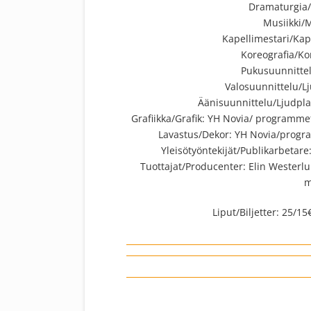
Dramaturgia/
Musiikki/M
Kapellimestari/Kap
Koreografia/Ko
Pukusuunnittel
Valosuunnittelu/Lj
Äänisuunnittelu/Ljudpla
Grafiikka/Grafik: YH Novia/ programme
Lavastus/Dekor: YH Novia/progr
Yleisötyöntekijät/Publikarbetare
Tuottajat/Producenter: Elin Wester
m
Liput/Biljetter: 25/1