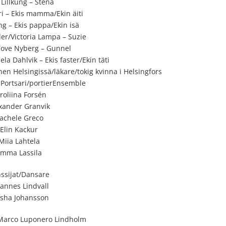
 Lillkung – Stena
i – Ekis mamma/Ekin äiti
ng – Ekis pappa/Ekin isä
er/Victoria Lampa – Suzie
/Tove Nyberg – Gunnel
a Dahlvik – Ekis faster/Ekin täti
nen Helsingissä/läkare/tokig kvinna i Helsingfors
– Portsari/portierEnsemble
roliina Forsén
xander Granvik
achele Greco
Elin Kackur
Miia Lahtela
mma Lassila
ssijat/Dansare
annes Lindvall
sha Johansson
 Marco Luponero Lindholm