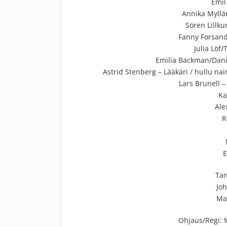
Emil
Annika Myllär
Sören Lillku
Fanny Forsand
Julia Löf
Emilia Backman/Daniel
Astrid Stenberg – Lääkäri / hullu nai
Lars Brunell 
Ka
Ale
R
E
Tan
Joh
Ma
Ohjaus/Regi: