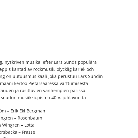
g, nyskriven musikal efter Lars Sunds populära
pis kantad av rockmusik, olycklig kärlek och
ung on uutuusmusikaali joka perustuu Lars Sundin
maani kertoo Pietarsaaressa varttumisesta –
auden ja rasittavien vanhempien parissa.
-seudun musiikkiopiston 40-v. juhlavuotta
tröm – Erik Eki Bergman
sengren – Rosenbaum
 Wingren – Lotta
Forsbacka – Frasse