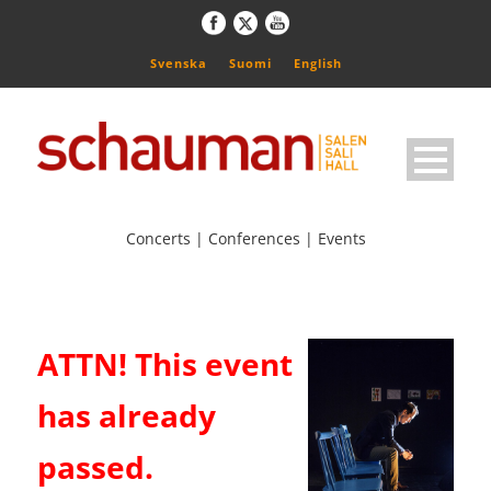
Svenska
Suomi
English
Concerts | Conferences | Events
ATTN! This event
has already
passed.