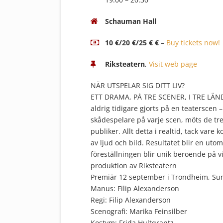
Schauman Hall
10 €/20 €/25 € €
–
Buy tickets now!
Riksteatern
,
Visit web page
NÄR UTSPELAR SIG DITT LIV?
ETT DRAMA, PÅ TRE SCENER, I TRE LÄND
aldrig tidigare gjorts på en teaterscen 
skådespelare på varje scen, möts de tre k
publiker. Allt detta i realtid, tack va
av ljud och bild. Resultatet blir en ut
föreställningen blir unik beroende på v
produktion av Riksteatern
Premiär 12 september i Trondheim, Sun
Manus: Filip Alexanderson
Regi: Filip Alexanderson
Scenografi: Marika Feinsilber
Kostym: Frida Hultqrantz