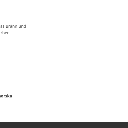
reas Brännlund
erber
/norska