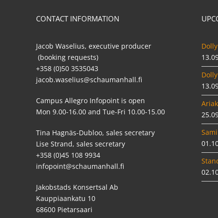
CONTACT INFORMATION
UPC
Jacob Waselius, executive producer
Dolly
(booking requests)
13.0
+358 (0)50 3535043
Dolly
jacob.waselius@schaumanhall.fi
13.0
Campus Allegro Infopoint is open
Ariak
Mon 9.00-16.00 and Tue-Fri 10.00-15.00
25.0
Sami
Tina Hagnäs-Dubloo, sales secretary
01.1
Lise Strand, sales secretary
+358 (0)45 108 9934
Stan
infopoint@schaumanhall.fi
02.1
Jakobstads Konsertsal Ab
Kauppiaankatu 10
68600 Pietarsaari