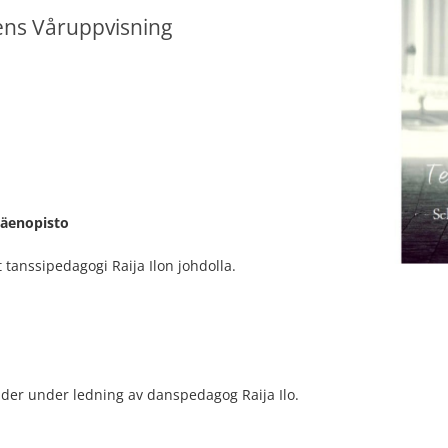
ens Våruppvisning
väenopisto
 tanssipedagogi Raija Ilon johdolla.
äder under ledning av danspedagog Raija Ilo.