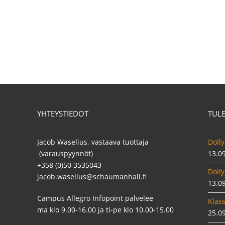
YHTEYSTIEDOT
TUL
Jacob Waselius, vastaava tuottaja
Dolly
(varauspyynnöt)
13.0
+358 (0)50 3535043
Dolly
jacob.waselius@schaumanhall.fi
13.0
Campus Allegro Infopoint palvelee
Klass
ma klo 9.00-16.00 ja ti-pe klo 10.00-15.00
25.0