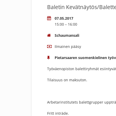
Baletin Kevätnäytös/Balett
07.05.2017
15:00 – 16:00
Schaumansali
Ilmainen pääsy
Pietarsaaren suomenkielinen työ
Työväenopiston balettiryhmät esiintyvät
Tilaisuus on maksuton.
Arbetarinstitutets balettgrupper upptr
Fritt inträde.