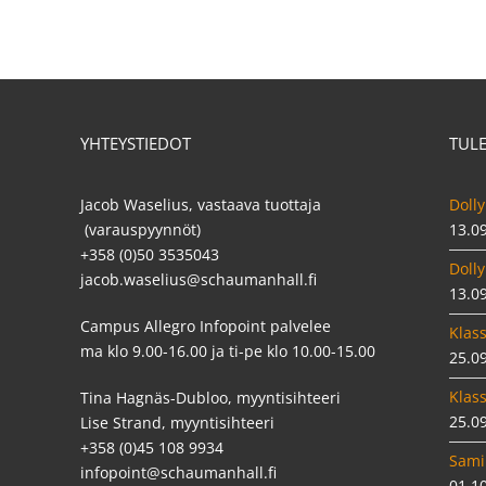
YHTEYSTIEDOT
TUL
Jacob Waselius, vastaava tuottaja
Dolly
(varauspyynnöt)
13.0
+358 (0)50 3535043
Dolly
jacob.waselius@schaumanhall.fi
13.0
Campus Allegro Infopoint palvelee
Klass
ma klo 9.00-16.00 ja ti-pe klo 10.00-15.00
25.0
Klass
Tina Hagnäs-Dubloo, myyntisihteeri
25.0
Lise Strand, myyntisihteeri
+358 (0)45 108 9934
Sami
infopoint@schaumanhall.fi
01.1