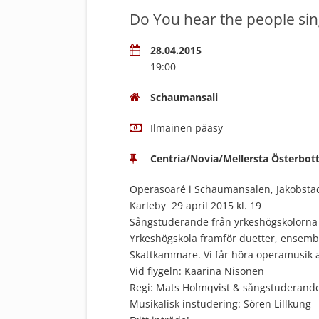
Do You hear the people sin
28.04.2015
19:00
Schaumansali
Ilmainen pääsy
Centria/Novia/Mellersta Österbot
Operasoaré i Schaumansalen, Jakobstad 2
Karleby 29 april 2015 kl. 19
Sångstuderande från yrkeshögskolorna 
Yrkeshögskola framför duetter, ensembl
Skattkammare. Vi får höra operamusik av
Vid flygeln: Kaarina Nisonen
Regi: Mats Holmqvist & sångstuderand
Musikalisk instudering: Sören Lillkung