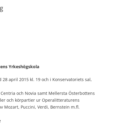
g
tens Yrkeshögskola
8 april 2015 kl. 19 och i Konservatoriets sal,
Centria och Novia samt Mellersta Österbottens
er och körpartier ur Operalitteraturens
 Mozart, Puccini, Verdi, Bernstein m.fl.
e