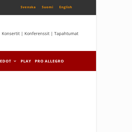
Svenska
Suomi
English
Konsertit | Konferenssit | Tapahtumat
IEDOT
PLAY
PRO ALLEGRO