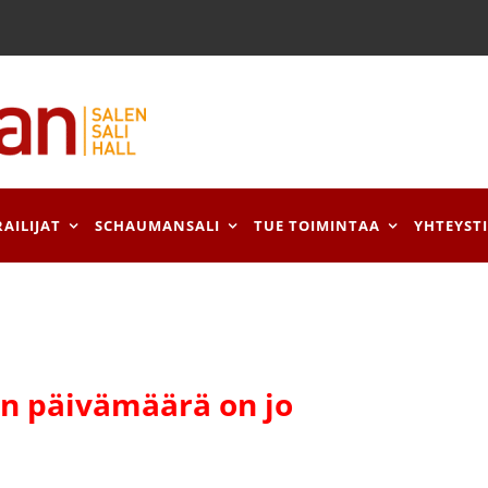
RAILIJAT
SCHAUMANSALI
TUE TOIMINTAA
YHTEYST
 päivämäärä on jo