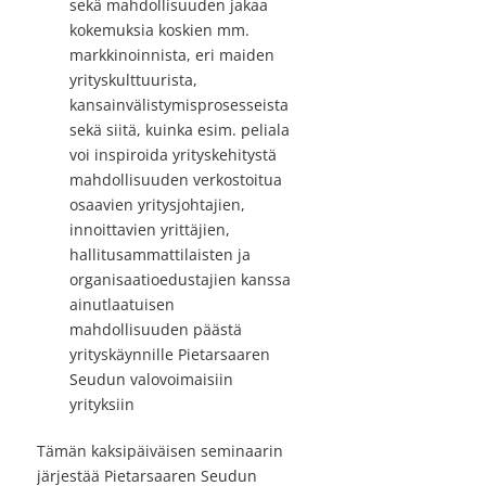
sekä mahdollisuuden jakaa
kokemuksia koskien mm.
markkinoinnista, eri maiden
yrityskulttuurista,
kansainvälistymisprosesseista
sekä siitä, kuinka esim. peliala
voi inspiroida yrityskehitystä
mahdollisuuden verkostoitua
osaavien yritysjohtajien,
innoittavien yrittäjien,
hallitusammattilaisten ja
organisaatioedustajien kanssa
ainutlaatuisen
mahdollisuuden päästä
yrityskäynnille Pietarsaaren
Seudun valovoimaisiin
yrityksiin
Tämän kaksipäiväisen seminaarin
järjestää Pietarsaaren Seudun