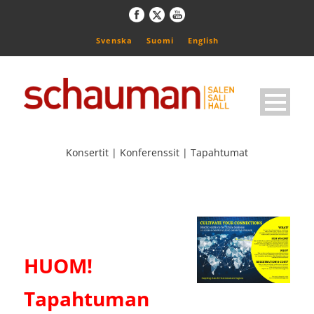
Svenska
Suomi
English
Konsertit | Konferenssit | Tapahtumat
HUOM!
Tapahtuman