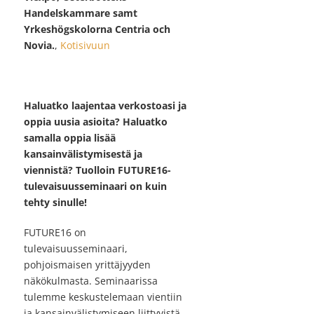
Handelskammare samt
Yrkeshögskolorna Centria och
Novia.
,
Kotisivuun
Haluatko laajentaa verkostoasi ja
oppia uusia asioita? Haluatko
samalla oppia lisää
kansainvälistymisestä ja
viennistä? Tuolloin FUTURE16-
tulevaisuusseminaari on kuin
tehty sinulle!
FUTURE16 on
tulevaisuusseminaari,
pohjoismaisen yrittäjyyden
näkökulmasta. Seminaarissa
tulemme keskustelemaan vientiin
ja kansainvälistymiseen liittyvistä