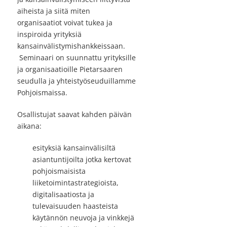
aiheista ja siitä miten
organisaatiot voivat tukea ja
inspiroida yrityksiä
kansainvälistymishankkeissaan.
Seminaari on suunnattu yrityksille
ja organisaatioille Pietarsaaren
seudulla ja yhteistyöseuduillamme
Pohjoismaissa.
Osallistujat saavat kahden päivän
aikana:
esityksiä kansainvälisiltä
asiantuntijoilta jotka kertovat
pohjoismaisista
liiketoimintastrategioista,
digitalisaatiosta ja
tulevaisuuden haasteista
käytännön neuvoja ja vinkkejä