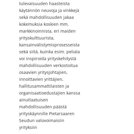
tulevaisuuden haasteista
käytännön neuvoja ja vinkkejä
sekä mahdollisuuden jakaa
kokemuksia koskien mm.
markkinoinnista, eri maiden
yrityskulttuurista,
kansainvälistymisprosesseista
sekä siitä, kuinka esim. peliala
voi inspiroida yrityskehitystä
mahdollisuuden verkostoitua
osaavien yritysjohtajien,
innoittavien yrittäjien,
hallitusammattilaisten ja
organisaatioedustajien kanssa
ainutlaatuisen
mahdollisuuden päästä
yrityskäynnille Pietarsaaren
Seudun valovoimaisiin
yrityksiin