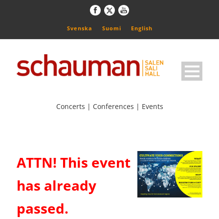
Svenska
Suomi
English
Concerts | Conferences | Events
ATTN! This event
has already
passed.