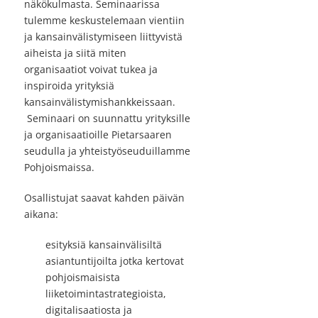
näkökulmasta. Seminaarissa
tulemme keskustelemaan vientiin
ja kansainvälistymiseen liittyvistä
aiheista ja siitä miten
organisaatiot voivat tukea ja
inspiroida yrityksiä
kansainvälistymishankkeissaan.
Seminaari on suunnattu yrityksille
ja organisaatioille Pietarsaaren
seudulla ja yhteistyöseuduillamme
Pohjoismaissa.
Osallistujat saavat kahden päivän
aikana:
esityksiä kansainvälisiltä
asiantuntijoilta jotka kertovat
pohjoismaisista
liiketoimintastrategioista,
digitalisaatiosta ja