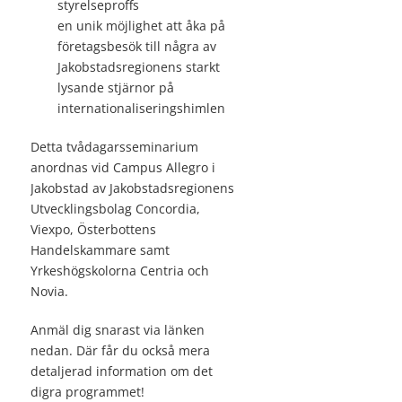
styrelseproffs
en unik möjlighet att åka på
företagsbesök till några av
Jakobstadsregionens starkt
lysande stjärnor på
internationaliseringshimlen
Detta tvådagarsseminarium
anordnas vid Campus Allegro i
Jakobstad av Jakobstadsregionens
Utvecklingsbolag Concordia,
Viexpo, Österbottens
Handelskammare samt
Yrkeshögskolorna Centria och
Novia.
Anmäl dig snarast via länken
nedan. Där får du också mera
detaljerad information om det
digra programmet!