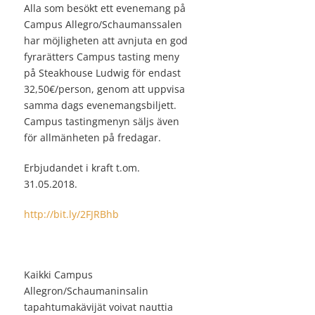
Alla som besökt ett evenemang på
Campus Allegro/Schaumanssalen
har möjligheten att avnjuta en god
fyrarätters Campus tasting meny
på Steakhouse Ludwig för endast
32,50€/person, genom att uppvisa
samma dags evenemangsbiljett.
Campus tastingmenyn säljs även
för allmänheten på fredagar.
Erbjudandet i kraft t.om.
31.05.2018.
http://bit.ly/2FJRBhb
Kaikki Campus
Allegron/Schaumaninsalin
tapahtumakävijät voivat nauttia