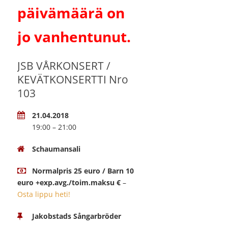
päivämäärä on
jo vanhentunut.
JSB VÅRKONSERT /
KEVÄTKONSERTTI Nro
103
21.04.2018
19:00 – 21:00
Schaumansali
Normalpris 25 euro / Barn 10
euro +exp.avg./toim.maksu €
–
Osta lippu heti!
Jakobstads Sångarbröder