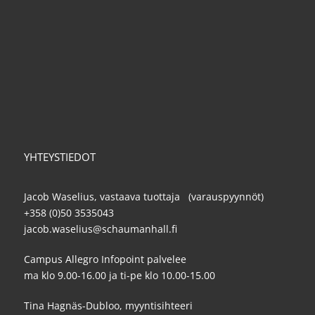
YHTEYSTIEDOT
Jacob Waselius, vastaava tuottaja (varauspyynnöt)
+358 (0)50 3535043
jacob.waselius@schaumanhall.fi
Campus Allegro Infopoint palvelee
ma klo 9.00-16.00 ja ti-pe klo 10.00-15.00
Tina Hagnäs-Dubloo, myyntisihteeri