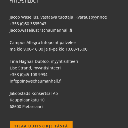
YHTEYSTIEDOT
Jacob Waselius, vastaava tuottaja (varauspyynnöt)
+358 (0)50 3535043
jacob.waselius@schaumanhall.fi
Campus Allegro Infopoint palvelee
ma klo 9.00-16.00 ja ti-pe klo 10.00-15.00
Tina Hagnäs-Dubloo, myyntisihteeri
Lise Strand, myyntisihteeri
+358 (0)45 108 9934
infopoint@schaumanhall.fi
Jakobstads Konsertsal Ab
Kauppiaankatu 10
68600 Pietarsaari
TILAA UUTISKIRJE TÄSTÄ