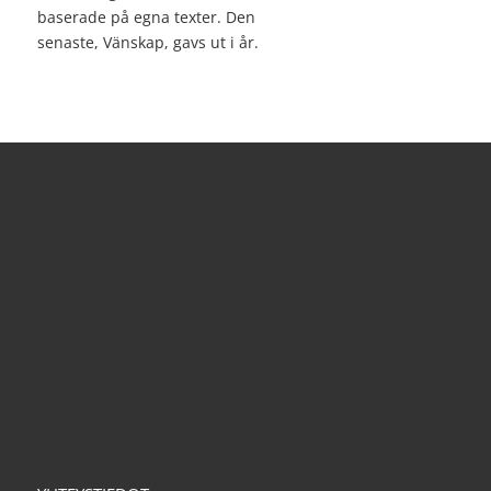
baserade på egna texter. Den
senaste, Vänskap, gavs ut i år.