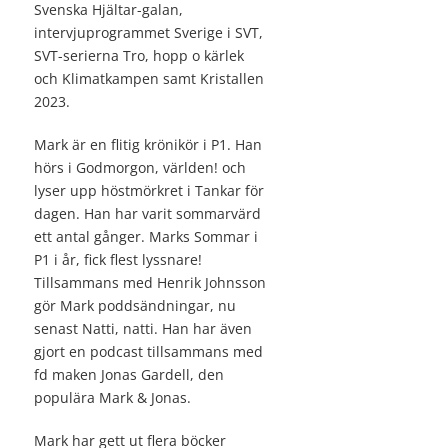
Svenska Hjältar-galan,
intervjuprogrammet Sverige i SVT,
SVT-serierna Tro, hopp o kärlek
och Klimatkampen samt Kristallen
2023.
Mark är en flitig krönikör i P1. Han
hörs i Godmorgon, världen! och
lyser upp höstmörkret i Tankar för
dagen. Han har varit sommarvärd
ett antal gånger. Marks Sommar i
P1 i år, fick flest lyssnare!
Tillsammans med Henrik Johnsson
gör Mark poddsändningar, nu
senast Natti, natti. Han har även
gjort en podcast tillsammans med
fd maken Jonas Gardell, den
populära Mark & Jonas.
Mark har gett ut flera böcker