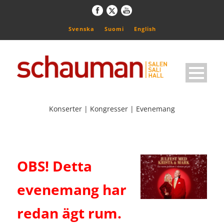
Svenska
Suomi
English
Konserter | Kongresser | Evenemang
OBS! Detta
evenemang har
redan ägt rum.