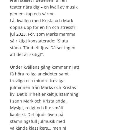
Från stallet i Betlehem till en
teater nära dig – en kväll av musik,
gemenskap och värme.
Låt kvällen med Krista och Mark
öppna upp för en fin och stressfri
jul 2023. För, som Marks mamma
så riktigt konstaterade: ”Sluta
städa. Tänd ett ljus. Då ser ingen
att det är skitigt”.
Under kvällens gång kommer ni att
få höra roliga anekdoter samt
trevliga och mindre trevliga
julminnen från Marks och Kristas
liv. Det blir helt enkelt julstämning
i sann Mark och Krista anda…
Mysigt, roligt och lite smått
kaotiskt. Det bjuds även på
stämningsfull julmusik med
välkända klassikers… men ni