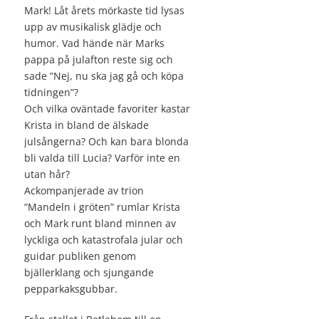
Mark! Låt årets mörkaste tid lysas
upp av musikalisk glädje och
humor. Vad hände när Marks
pappa på julafton reste sig och
sade ”Nej, nu ska jag gå och köpa
tidningen”?
Och vilka oväntade favoriter kastar
Krista in bland de älskade
julsångerna? Och kan bara blonda
bli valda till Lucia? Varför inte en
utan hår?
Ackompanjerade av trion
”Mandeln i gröten” rumlar Krista
och Mark runt bland minnen av
lyckliga och katastrofala jular och
guidar publiken genom
bjällerklang och sjungande
pepparkaksgubbar.