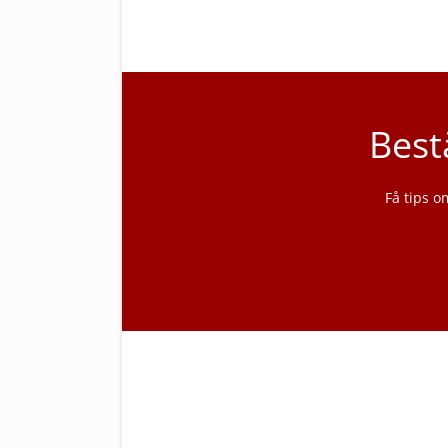
Best
Få tips o