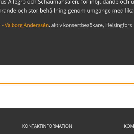
us Allegro och Schaumansalen, för inbjudande och up
 lärande och stor behållning genom umgänge med likas
Valborg Anderssén
,
aktiv konsertbesökare, Helsingfors
KONTAKTINFORMATION
KOM