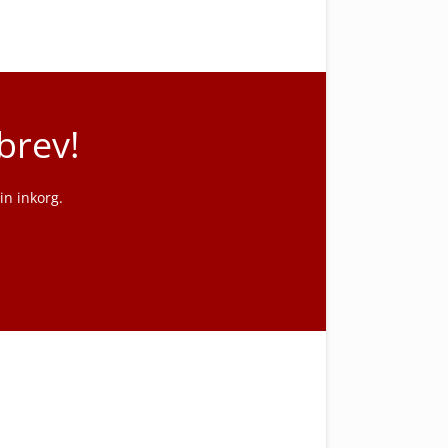
brev!
n inkorg.