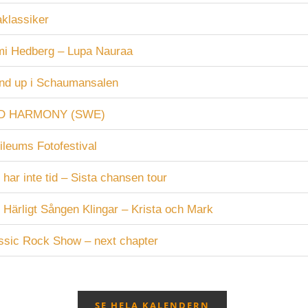
aklassiker
i Hedberg – Lupa Nauraa
nd up i Schaumansalen
D HARMONY (SWE)
ileums Fotofestival
 har inte tid – Sista chansen tour
 Härligt Sången Klingar – Krista och Mark
ssic Rock Show – next chapter
SE HELA KALENDERN