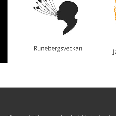
Runebergsveckan
J