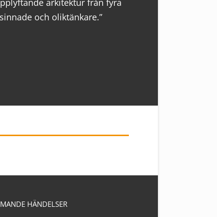
plyftande arkitektur från fyra
”För näringslive
innade och oliktänkare.”
MANDE HÄNDELSER