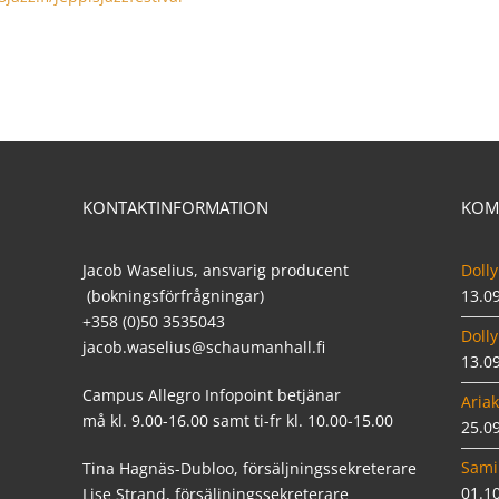
KONTAKTINFORMATION
KOM
Jacob Waselius, ansvarig producent
Dolly
(bokningsförfrågningar)
13.0
+358 (0)50 3535043
Dolly
jacob.waselius@schaumanhall.fi
13.0
Campus Allegro Infopoint betjänar
Ariak
må kl. 9.00-16.00 samt ti-fr kl. 10.00-15.00
25.0
Sami
Tina Hagnäs-Dubloo, försäljningssekreterare
01.1
Lise Strand, försäljningssekreterare