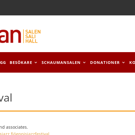
OGG
BESÖKARE
SCHAUMANSALEN
DONATIONER
K
val
and associates.
sjazz.fi/jeppisjazzfestival