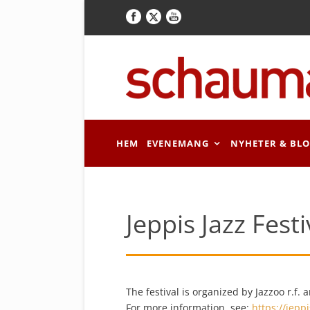
HEM
EVENEMANG
NYHETER & BL
Jeppis Jazz Festi
The festival is organized by Jazzoo r.f. 
For more information, see:
https://jeppi