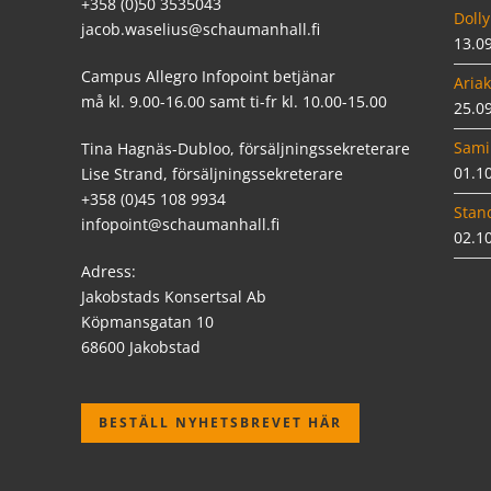
+358 (0)50 3535043
Dolly
jacob.waselius@schaumanhall.fi
13.0
Campus Allegro Infopoint betjänar
Ariak
må kl. 9.00-16.00 samt ti-fr kl. 10.00-15.00
25.0
Sami
Tina Hagnäs-Dubloo, försäljningssekreterare
01.1
Lise Strand, försäljningssekreterare
+358 (0)45 108 9934
Stan
infopoint@schaumanhall.fi
02.1
Adress:
Jakobstads Konsertsal Ab
Köpmansgatan 10
68600 Jakobstad
BESTÄLL NYHETSBREVET HÄR