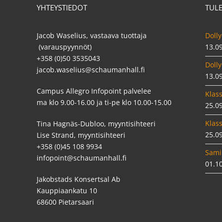
YHTEYSTIEDOT
TUL
Jacob Waselius, vastaava tuottaja
Dolly
(varauspyynnöt)
13.0
+358 (0)50 3535043
Dolly
jacob.waselius@schaumanhall.fi
13.0
Campus Allegro Infopoint palvelee
Klass
ma klo 9.00-16.00 ja ti-pe klo 10.00-15.00
25.0
Klass
Tina Hagnäs-Dubloo, myyntisihteeri
25.0
Lise Strand, myyntisihteeri
+358 (0)45 108 9934
Sami
infopoint@schaumanhall.fi
01.1
Jakobstads Konsertsal Ab
Kauppiaankatu 10
68600 Pietarsaari