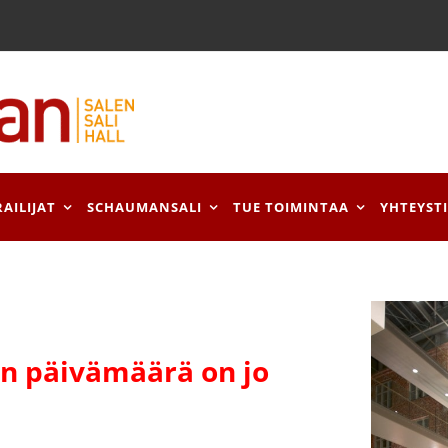
RAILIJAT
SCHAUMANSALI
TUE TOIMINTAA
YHTEYST
 päivämäärä on jo