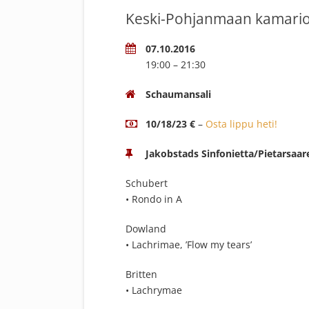
Keski-Pohjanmaan kamariork
07.10.2016
19:00 – 21:30
Schaumansali
10/18/23 €
–
Osta lippu heti!
Jakobstads Sinfonietta/Pietarsaar
Schubert
• Rondo in A
Dowland
• Lachrimae, ’Flow my tears’
Britten
• Lachrymae