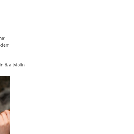
ma’
öden’
in & altviolin