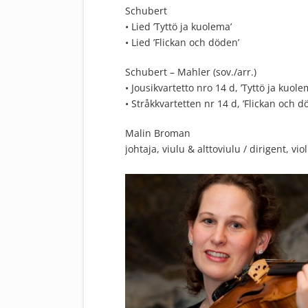
Schubert
• Lied ’Tyttö ja kuolema’
• Lied ’Flickan och döden’
Schubert – Mahler (sov./arr.)
• Jousikvartetto nro 14 d, ’Tyttö ja kuole
• Stråkkvartetten nr 14 d, ’Flickan och d
Malin Broman
johtaja, viulu & alttoviulu / dirigent, viol