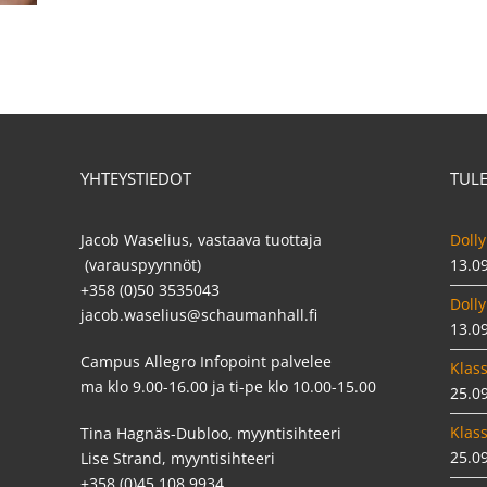
YHTEYSTIEDOT
TUL
Jacob Waselius, vastaava tuottaja
Dolly
(varauspyynnöt)
13.0
+358 (0)50 3535043
Dolly
jacob.waselius@schaumanhall.fi
13.0
Campus Allegro Infopoint palvelee
Klass
ma klo 9.00-16.00 ja ti-pe klo 10.00-15.00
25.0
Klass
Tina Hagnäs-Dubloo, myyntisihteeri
25.0
Lise Strand, myyntisihteeri
+358 (0)45 108 9934