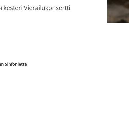
esteri Vierailukonsertti
en Sinfonietta