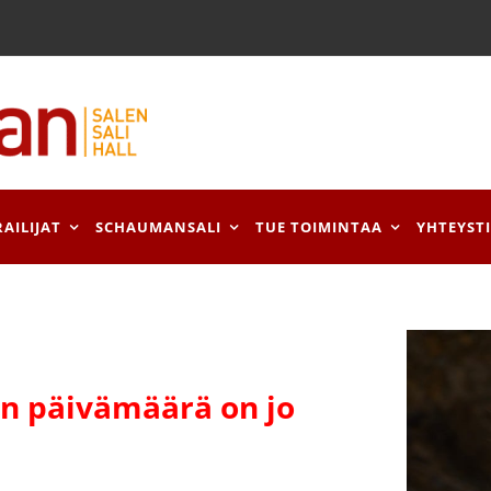
RAILIJAT
SCHAUMANSALI
TUE TOIMINTAA
YHTEYST
 päivämäärä on jo