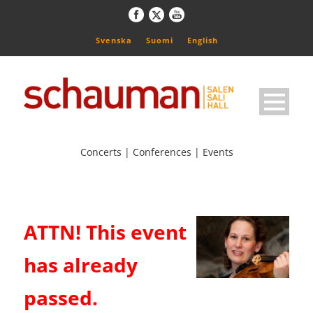
Svenska
Suomi
English
Concerts | Conferences | Events
ATTN! This event
has already
passed.