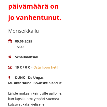
päivämäärä on
jo vanhentunut.
Meriseikkailu
05.06.2025
15:00
Schaumansali
15 € / 0 €
–
Osta lippu heti!
DUNK - De Ungas
Musikförbund i Svenskfinland rf
Lähde mukaan keinuville aalloille,
kun lapsikuorot ympäri Suomea
kutsuvat kaksikieliselle