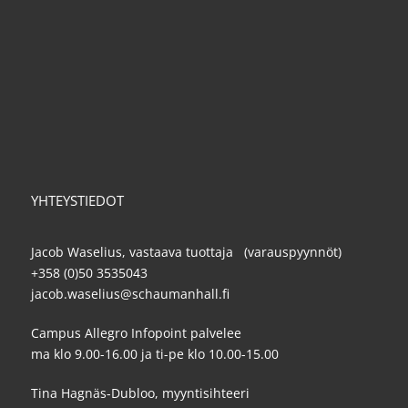
YHTEYSTIEDOT
Jacob Waselius, vastaava tuottaja (varauspyynnöt)
+358 (0)50 3535043
jacob.waselius@schaumanhall.fi
Campus Allegro Infopoint palvelee
ma klo 9.00-16.00 ja ti-pe klo 10.00-15.00
Tina Hagnäs-Dubloo, myyntisihteeri