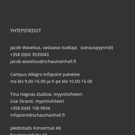
YHTEYSTIEDOT
Jacob Waselius, vastaava tuottaja (varauspyynnöt)
+358 (0)50 3535043
jacob.waselius@schaumanhall.fi
Campus Allegro Infopoint palvelee
ma klo 9.00-16.00 ja ti-pe klo 10.00-15.00
Tina Hagnäs-Dubloo, myyntisihteeri
Lise Strand, myyntisihteeri
+358 (0)45 108 9934
infopoint@schaumanhall.fi
Jakobstads Konsertsal Ab
Kauppiaankatu 10