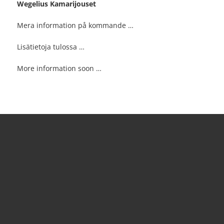
Wegelius Kamarijouset
Mera information på kommande …
Lisätietoja tulossa …
More information soon …