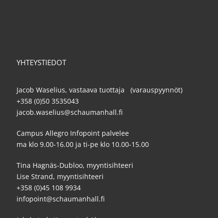
YHTEYSTIEDOT
Jacob Waselius, vastaava tuottaja (varauspyynnöt)
+358 (0)50 3535043
jacob.waselius@schaumanhall.fi
Campus Allegro Infopoint palvelee
ma klo 9.00-16.00 ja ti-pe klo 10.00-15.00
Tina Hagnäs-Dubloo, myyntisihteeri
Lise Strand, myyntisihteeri
+358 (0)45 108 9934
infopoint@schaumanhall.fi