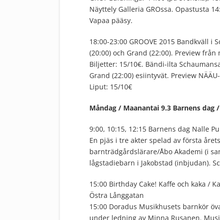
Näyttely Galleria GROssa. Opastusta 14:0
Vapaa pääsy.
18:00-23:00 GROOVE 2015 Bandkväll i S
(20:00) och Grand (22:00). Preview från
Biljetter: 15/10€. Bändi-ilta Schaumansal
Grand (22:00) esiintyvät. Preview NÄÄU-
Liput: 15/10€
Måndag / Maanantai 9.3 Barnens dag /
9:00, 10:15, 12:15 Barnens dag Nalle P
En pjäs i tre akter spelad av första åre
barnträdgårdslärare/Åbo Akademi (i sa
lågstadiebarn i Jakobstad (inbjudan).
15:00 Birthday Cake! Kaffe och kaka / K
Östra Långgatan
15:00 Doradus Musikhusets barnkör öv
under ledning av Minna Rusanen. Musii