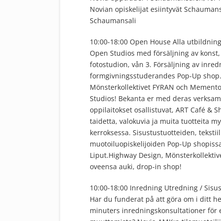
Novian opiskelijat esiintyvät Schaumans
Schaumansali
10:00-18:00 Open House Alla utbildning
Open Studios med försäljning av konst, 
fotostudion, vån 3. Försäljning av inre
formgivningsstuderandes Pop-Up shop. 
Mönsterkollektivet FYRAN och Memento
Studios! Bekanta er med deras verksamh
oppilaitokset osallistuvat, ART Café & 
taidetta, valokuvia ja muita tuotteita 
kerroksessa. Sisustustuotteiden, tekstii
muotoiluopiskelijoiden Pop-Up shopissa
Liput.Highway Design, Mönsterkollektiv
oveensa auki, drop-in shop!
10:00-18:00 Inredning Utredning / Sisu
Har du funderat på att göra om i ditt 
minuters inredningskonsultationer för 