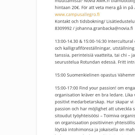
muuttamista? Novia AMK:n tilamuotoilija
hintaan 20€. För att veta mera gå in på 
www.campusallegro.fi
Kontakt och tidsbokning/ Lisätiedustel
8309992 / johanna.granbacka@novia.fi
13:00-14.30 & 15:00-16:30 Intercultural e
och kalligrafiföreställningar, utställnin
tanssia, perinteisiä vaatteita, tai chi – j
seurustelua Rotundan edessä. Fritt int
15:00 Suomenkielinen opastus Vähemmi
15:00-17:00 Find your passion! om eng
organisation kräver en bra ledare. Lika 
positivt medarbetarskap. Hur skapar vi 
passion och har möjlighet att utveckla 
sitoudut työyhteisöösi – Toimiva organi
on organisaation positiivinen yhteisöll
löytää intohimonsa ja jokaisella on ma