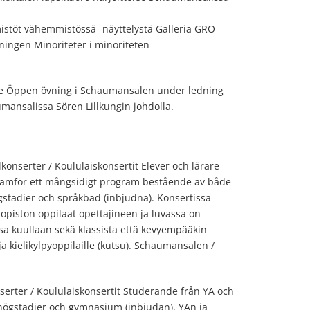
stöt vähemmistössä -näyttelystä Galleria GRO
ningen Minoriteter i minoriteten
e Öppen övning i Schaumansalen under ledning
umansalissa Sören Lillkungin johdolla.
konserter / Koululaiskonsertit Elever och lärare
framför ett mångsidigt program bestående av både
ågstadier och språkbad (inbjudna). Konsertissa
opiston oppilaat opettajineen ja luvassa on
sa kuullaan sekä klassista että kevyempääkin
ja kielikylpyoppilaille (kutsu). Schaumansalen /
serter / Koululaiskonsertit Studerande från YA och
högstadier och gymnasium (inbjudan). YAn ja