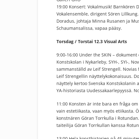
19:00 Konsert: Vokalmusik! Barnkören 
Vokalensemble, dirigent Sören Lillkung.
Doradus, johtaja Minna Rusanen ja Musi
Schaumansalissa, vapaa pääsy.
Torsdag / Torstai 12.3 Visual Arts
9:00-16:00 Under the SKIN – dokument o
Konstskolan i Nykarleby, SYH-, SYI-, Nov
sammanställd av Leif Strengell. Novias f
Leif Strengellin näyttelykokonaisuus. Do
näyttely kertoo Svenska Konstskolanin a
YA-historiasta Uudessakaarlepyyssä. No
11:00 Konsten är inte bara en fråga om e
vain estetiikasta, vaan myös etiikasta. 
konstnären Göran Torrkulla i Rotundan. Fr
taiteilija Göran Torrkullan kanssa Rotu
13:00 Hela konsthistorien på 45 minute