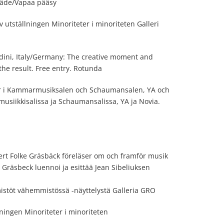
träde/Vapaa pääsy
 utställningen Minoriteter i minoriteten Galleri
dini, Italy/Germany: The creative moment and
he result. Free entry. Rotunda
er i Kammarmusiksalen och Schaumansalen, YA och
imusiikkisalissa ja Schaumansalissa, YA ja Novia.
sert Folke Gräsbäck föreläser om och framför musik
 Gräsbeck luennoi ja esittää Jean Sibeliuksen
stöt vähemmistössä -näyttelystä Galleria GRO
ningen Minoriteter i minoriteten