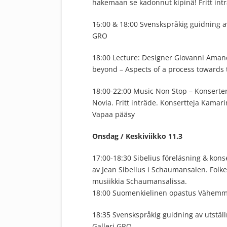
hakemaan se kadonnut kipinä! Fritt in
16:00 & 18:00 Svenskspråkig guidning av
GRO
18:00 Lecture: Designer Giovanni Aman
beyond – Aspects of a process towards t
18:00-22:00 Music Non Stop – Konsert
Novia. Fritt inträde. Konsertteja Kamar
Vapaa pääsy
Onsdag / Keskiviikko 11.3
17:00-18:30 Sibelius föreläsning & kon
av Jean Sibelius i Schaumansalen. Folke
musiikkia Schaumansalissa.
18:00 Suomenkielinen opastus Vähemmi
18:35 Svenskspråkig guidning av utställ
Galleri GRO