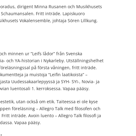
Doradus, dirigent Minna Rusanen och Musikhusets
 Schaumansalen. Fritt inträde. Lapiskuoro
khusets Vokalensemble, johtaja Sören Lillkung.
ch minnen ur ”Leifs lådor” från Svenska
ia- och YA-historian i Nykarleby. Utställningshelhet
öreläsningssal på första våningen, fritt inträde.
kumentteja ja muistoja “Leifin laatikoista” –
jasta Uudessakaarlepyyssä ja SYH- SYI-, Novia- ja
vian luentosali 1. kerroksessa. Vapaa pääsy.
stetik, utan också om etik. Taiteessa ei ole kyse
Öppen föreläsning – Allegro Talk med filosofen och
itt inträde. Avoin luento – Allegro Talk filosofi ja
ndassa. Vapaa pääsy.
r!