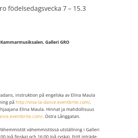
gro födelsedagsvecka 7 – 15.3
 Kammarmusiksalen, Galleri GRO
avadans, instruktion på engelska av Elina Maula
lning på
http://viva-la-dance.eventbrite.com/
.
Ohjaajana Elina Maula. Hinnat ja mahdollisuus
dance.eventbrite.com/
. Östra Långgatan.
 Vähemmistöt vähemmistössä utställning i Galleri
0 (på finska) och 16:00 (på ryska). Fritt inträde.