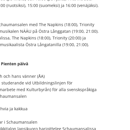
0 (ruotsiksi), 15:00 (suomeksi) ja 16:00 (venäjäksi).
chaumansalen med The Napkins (18:00), Trionity
 musikalen NÄÄU på Östra Långgatan (19:00, 21:00).
issa, The Napkins (18:00), Trionity (20:00) ja
musikaalista Östra Långatanilla (19:00, 21:00).
 Pienten päivä
uh och hans vänner (ÅA)
ts studerande vid Utbildningslinjen för
marbete med Kulturbyrån) för alla svenskspråkiga
 Schaumansalen
ahvia ja kakkua
ar i Schaumansalen
kkitalon lapsikuoro harjoittelee Schaumansalissa