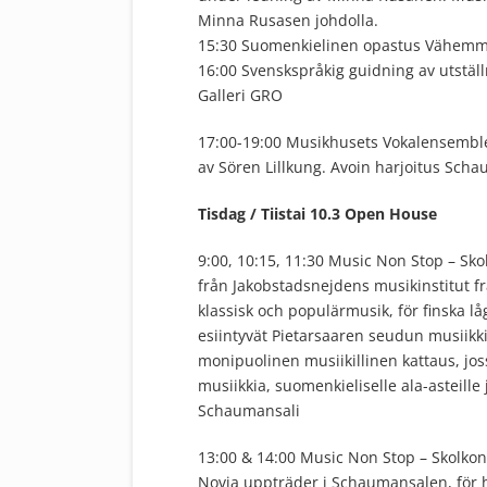
Minna Rusasen johdolla.
15:30 Suomenkielinen opastus Vähemmi
16:00 Svenskspråkig guidning av utställ
Galleri GRO
17:00-19:00 Musikhusets Vokalensembl
av Sören Lillkung. Avoin harjoitus Scha
Tisdag / Tiistai 10.3 Open House
9:00, 10:15, 11:30 Music Non Stop – Skol
från Jakobstadsnejdens musikinstitut 
klassisk och populärmusik, för finska l
esiintyvät Pietarsaaren seudun musiikki
monipuolinen musiikillinen kattaus, jos
musiikkia, suomenkieliselle ala-asteille 
Schaumansali
13:00 & 14:00 Music Non Stop – Skolkon
Novia uppträder i Schaumansalen, för 