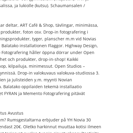
alissa, ja lukiolle (kutsu). Schaumansalen /
ar deltar, ART Café & Shop, tävlingar, minimässa,
produkter, foton osv. Drop-in fotografering i
dningsprodukter, tyger, planscher m.m vid Novias
Balatako installationen Flaggor. Highway Design,
 Fotografering håller öppna dörrar under Open
et och produkter, drop-in-shop! Kaikki
Shop, kilpailuja, minimessut. Open Studios –
myynnissä. Drop-in valokuvaus valokuva-studiossa 3.
lien ja julisteiden y.m. myynti Novian
. Balatako oppilaiden tekemä installaatio
et FYRAN ja Memento Fotografering pitävät
stus Avustus
hem? Rumsgestaltarna erbjuder på YH Novia 30
endast 20€. Oletko harkinnut muuttaa kotisi ilmeen