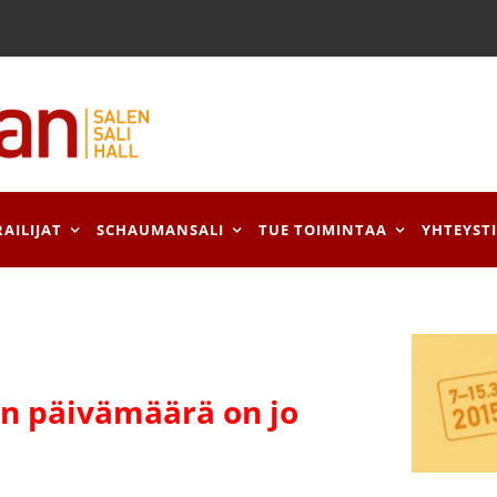
RAILIJAT
SCHAUMANSALI
TUE TOIMINTAA
YHTEYST
 päivämäärä on jo