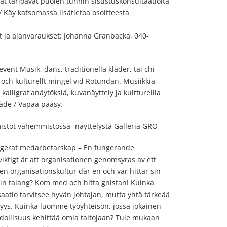
t tarjoavat puolen tunnin sisustuskonsultaatioita
/ Käy katsomassa lisätietoa osoitteesta
ut ja ajanvaraukset: Johanna Granbacka, 040-
vent Musik, dans, traditionella kläder, tai chi –
g och kulturellt mingel vid Rotundan. Musiikkia,
a kalligrafianäytöksiä, kuvanäyttely ja kultturellia
räde / Vapaa pääsy.
stöt vähemmistössä -näyttelystä Galleria GRO
agerat medarbetarskap – En fungerande
viktigt är att organisationen genomsyras av ett
en organisationskultur där en och var hittar sin
sin talang? Kom med och hitta gnistan! Kuinka
saatio tarvitsee hyvän johtajan, mutta yhtä tärkeää
isyys. Kuinka luomme työyhteisön, jossa jokainen
hdollisuus kehittää omia taitojaan? Tule mukaan