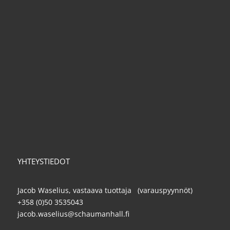
YHTEYSTIEDOT
Jacob Waselius, vastaava tuottaja (varauspyynnöt)
+358 (0)50 3535043
jacob.waselius@schaumanhall.fi