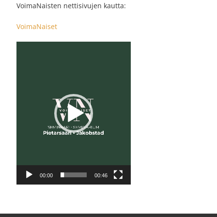
VoimaNaisten nettisivujen kautta:
VoimaNaiset
Videotoistin
00:00
00:46