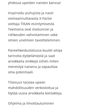
yhdessä upeiden naisten kanssa!
Inspiroidu puhujista ja nauti
voimaannuttavasta X-Factor
voittaja TIKAN esiintymisestä.
Teemoina ovat itsetunnon ja
rohkeuden vahvistaminen sekä
omien unelmien tavoitteleminen.
Paneelikeskustelussa kuulet aitoja
tarinoita (työ)elämästä ja saat
arvokkaita vinkkejä siihen miten
menestyä naisena ja vapauttaa
oma potentiaali.
Tilaisuus tarjoaa upean
mahdollisuuden verkostoitua ja
löytää uusia arvokkaita kontakteja.
Ohjelma ja ilmoittautuminen