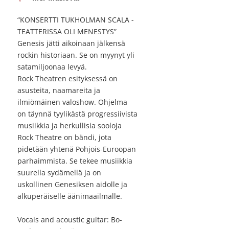
“KONSERTTI TUKHOLMAN SCALA -
TEATTERISSA OLI MENESTYS”
Genesis jätti aikoinaan jälkensä
rockin historiaan. Se on myynyt yli
satamiljoonaa levyä.
Rock Theatren esityksessä on
asusteita, naamareita ja
ilmiömäinen valoshow. Ohjelma
on täynnä tyylikästä progressiivista
musiikkia ja herkullisia sooloja
Rock Theatre on bändi, jota
pidetään yhtenä Pohjois-Euroopan
parhaimmista. Se tekee musiikkia
suurella sydämellä ja on
uskollinen Genesiksen aidolle ja
alkuperäiselle äänimaailmalle.
Vocals and acoustic guitar: Bo-