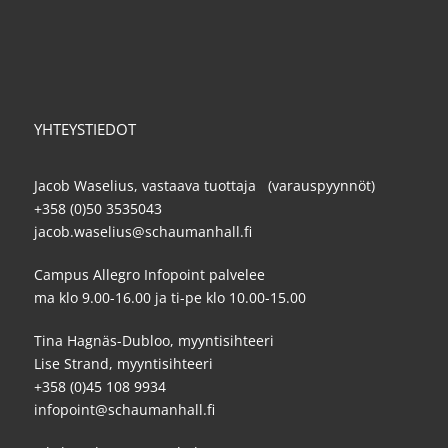
YHTEYSTIEDOT
Jacob Waselius, vastaava tuottaja (varauspyynnöt)
+358 (0)50 3535043
jacob.waselius@schaumanhall.fi
Campus Allegro Infopoint palvelee
ma klo 9.00-16.00 ja ti-pe klo 10.00-15.00
Tina Hagnäs-Dubloo, myyntisihteeri
Lise Strand, myyntisihteeri
+358 (0)45 108 9934
infopoint@schaumanhall.fi